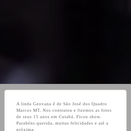
A linda Geovana é de São José dos Quadro
Marcos MT. Nos contratou e fizemos as fotos
de seus 15 anos em Cuiabá. Ficou show.
Parabéns querida, muitas felicidades e até a
próxima.