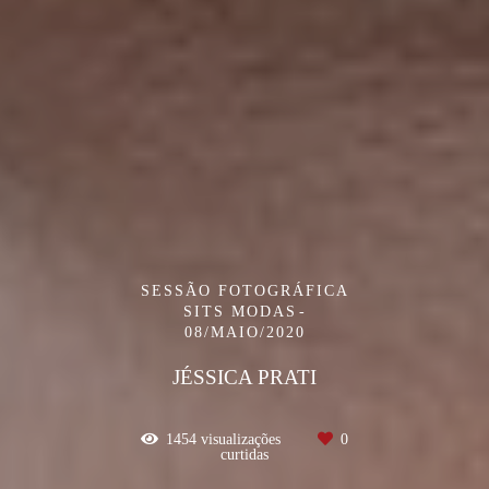
SESSÃO FOTOGRÁFICA
SITS MODAS
08/MAIO/2020
JÉSSICA PRATI
1454
visualizações
0
curtidas