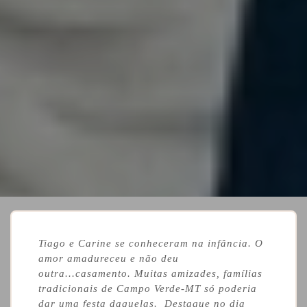
Tiago e Carine se conheceram na infância. O
amor amadureceu e não deu
outra...casamento. Muitas amizades, famílias
tradicionais de Campo Verde-MT só poderia
dar uma festa daquelas. Destaque no dia